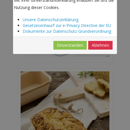
Mit Ihrer Einverständniserklärung erlauben Sie uns die
Nutzung dieser Cookies.
Unsere Datenschutzerklärung
Gesetzesentwurf zur e-Privacy Directive der EU
Dokumente zur Datenschutz-Grundverordnung
Einverstanden
Ablehnen